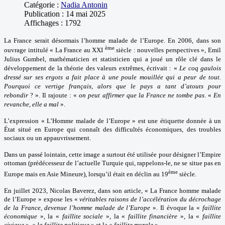
Catégorie :
Nadia Antonin
Publication : 14 mai 2025
Affichages : 1792
La France serait désormais l’homme malade de l’Europe. En 2006, dans son
ème
ouvrage intitulé « La France au XXI
siècle : nouvelles perspectives », Emil
Julius Gumbel, mathématicien et statisticien qui a joué un rôle clé dans le
développement de la théorie des valeurs extrêmes, écrivait : «
Le coq gaulois
dressé sur ses ergots a fait place à une poule mouillée qui a peur de tout.
Pourquoi ce vertige français, alors que le pays a tant d’atouts pour
rebondir
? ». Il rajoute : «
on peut affirmer que la France ne tombe pas
. «
En
revanche, elle a mal
».
L’expression « L’Homme malade de l’Europe » est une étiquette donnée à un
État situé en Europe qui connaît des difficultés économiques, des troubles
sociaux ou un appauvrissement.
Dans un passé lointain, cette image a surtout été utilisée pour désigner l’Empire
ottoman (prédécesseur de l’actuelle Turquie qui, rappelons-le, ne se situe pas en
ème
Europe mais en Asie Mineure), lorsqu’il était en déclin au 19
siècle.
En juillet 2023, Nicolas Baverez, dans son article, « La France homme malade
de l’Europe » expose les «
véritables raisons de l’accélération du décrochage
de la France, devenue l’homme malade de l’Europe
». Il évoque la «
faillite
économique
», la «
faillite sociale
», la «
faillite financière
», la «
faillite
civique
», «
la faillite politique
» et la «
faillite morale
».