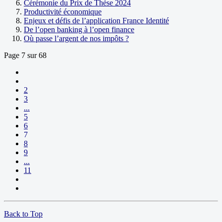
Cérémonie du Prix de Thèse 2024
Productivité économique
Enjeux et défis de l’application France Identité
De l’open banking à l’open finance
Où passe l’argent de nos impôts ?
Page 7 sur 68
2
3
...
5
6
7
8
9
...
11
Back to Top