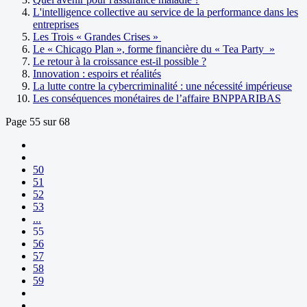
L'intelligence collective au service de la performance dans les
entreprises
Les Trois « Grandes Crises »
Le « Chicago Plan », forme financière du « Tea Party »
Le retour à la croissance est-il possible ?
Innovation : espoirs et réalités
La lutte contre la cybercriminalité : une nécessité impérieuse
Les conséquences monétaires de l’affaire BNPPARIBAS
Page 55 sur 68
50
51
52
53
...
55
56
57
58
59