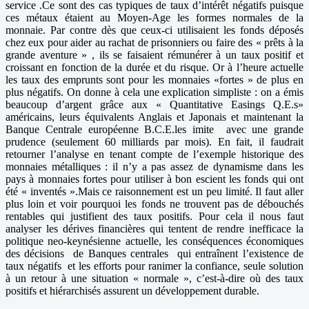
service .Ce sont des cas typiques de taux d’intérêt négatifs puisque
ces métaux étaient au Moyen-Age les formes normales de la
monnaie. Par contre dès que ceux-ci utilisaient les fonds déposés
chez eux pour aider au rachat de prisonniers ou faire des « prêts à la
grande aventure » , ils se faisaient rémunérer à un taux positif et
croissant en fonction de la durée et du risque. Or à l’heure actuelle
les taux des emprunts sont pour les monnaies «fortes » de plus en
plus négatifs. On donne à cela une explication simpliste : on a émis
beaucoup d’argent grâce aux « Quantitative Easings Q.E.s»
américains, leurs équivalents Anglais et Japonais et maintenant la
Banque Centrale européenne B.C.E.les imite avec une grande
prudence (seulement 60 milliards par mois). En fait, il faudrait
retourner l’analyse en tenant compte de l’exemple historique des
monnaies métalliques : il n’y a pas assez de dynamisme dans les
pays à monnaies fortes pour utiliser à bon escient les fonds qui ont
été « inventés ».Mais ce raisonnement est un peu limité. Il faut aller
plus loin et voir pourquoi les fonds ne trouvent pas de débouchés
rentables qui justifient des taux positifs. Pour cela il nous faut
analyser les dérives financières qui tentent de rendre inefficace la
politique neo-keynésienne actuelle, les conséquences économiques
des décisions de Banques centrales qui entraînent l’existence de
taux négatifs et les efforts pour ranimer la confiance, seule solution
à un retour à une situation « normale », c’est-à-dire où des taux
positifs et hiérarchisés assurent un développement durable.