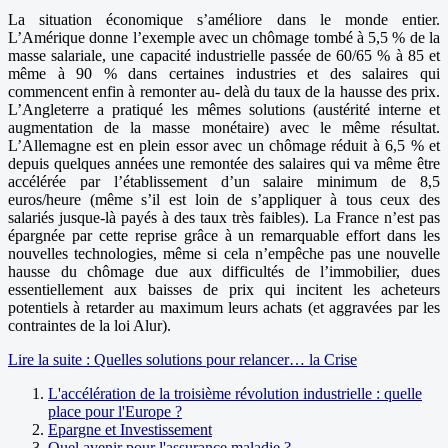
La situation économique s’améliore dans le monde entier.
L’Amérique donne l’exemple avec un chômage tombé à 5,5 % de la
masse salariale, une capacité industrielle passée de 60/65 % à 85 et
même à 90 % dans certaines industries et des salaires qui
commencent enfin à remonter au- delà du taux de la hausse des prix.
L’Angleterre a pratiqué les mêmes solutions (austérité interne et
augmentation de la masse monétaire) avec le même résultat.
L’Allemagne est en plein essor avec un chômage réduit à 6,5 % et
depuis quelques années une remontée des salaires qui va même être
accélérée par l’établissement d’un salaire minimum de 8,5
euros/heure (même s’il est loin de s’appliquer à tous ceux des
salariés jusque-là payés à des taux très faibles). La France n’est pas
épargnée par cette reprise grâce à un remarquable effort dans les
nouvelles technologies, même si cela n’empêche pas une nouvelle
hausse du chômage due aux difficultés de l’immobilier, dues
essentiellement aux baisses de prix qui incitent les acheteurs
potentiels à retarder au maximum leurs achats (et aggravées par les
contraintes de la loi Alur).
Lire la suite : Quelles solutions pour relancer… la Crise
L'accélération de la troisième révolution industrielle : quelle
place pour l'Europe ?
Epargne et Investissement
Quel avenir pour l'assurance maladie ?