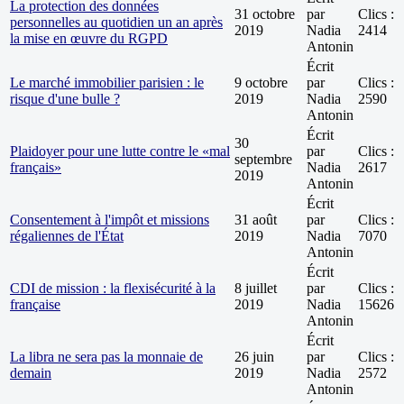
La protection des données
31 octobre
par
Clics :
personnelles au quotidien un an après
2019
Nadia
2414
la mise en œuvre du RGPD
Antonin
Écrit
Le marché immobilier parisien : le
9 octobre
par
Clics :
risque d'une bulle ?
2019
Nadia
2590
Antonin
Écrit
30
Plaidoyer pour une lutte contre le «mal
par
Clics :
septembre
français»
Nadia
2617
2019
Antonin
Écrit
Consentement à l'impôt et missions
31 août
par
Clics :
régaliennes de l'État
2019
Nadia
7070
Antonin
Écrit
CDI de mission : la flexisécurité à la
8 juillet
par
Clics :
française
2019
Nadia
15626
Antonin
Écrit
La libra ne sera pas la monnaie de
26 juin
par
Clics :
demain
2019
Nadia
2572
Antonin