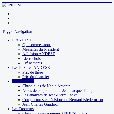
Toggle Navigation
L'ANDESE
Qui sommes-nous
Messages du Président
Adhésion ANDESE
Liens choisis
Évènements
Les Prix de l'ANDESE
Prix de thèse
Prix du financier
Contributions
Chroniques de Nadia Antonin
Notes de conjoncture de Jean-Jacques Perquel
Les analyses de Jean-Pierre Estival
Conjonctures et décisions de Bernard Biedermann
Jean-Charles Gaudrion
Les Docteurs
Chronique des nominés ANDESE 2025