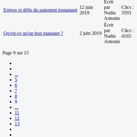
Écrit
12 juin
par
Clics :
Enjeux et défis du paiement instantané
2019
Nadia
3593
Antonin
Écrit
par
Clics :
Qu'est-ce qu'un bon manager ?
2 juin 2019
Nadia
4165
Antonin
Page 9 sur 15
...
5
6
7
8
9
...
11
12
13