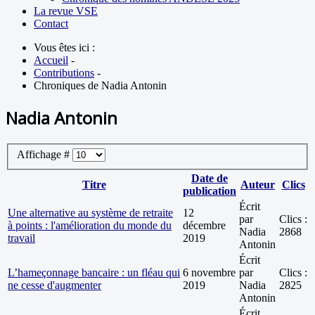
La revue VSE
Contact
Vous êtes ici :
Accueil
-
Contributions
-
Chroniques de Nadia Antonin
Nadia Antonin
Affichage #
Date de
Titre
Auteur
Clics
publication
Écrit
Une alternative au système de retraite
12
par
Clics :
à points : l'amélioration du monde du
décembre
Nadia
2868
travail
2019
Antonin
Écrit
L’hameçonnage bancaire : un fléau qui
6 novembre
par
Clics :
ne cesse d'augmenter
2019
Nadia
2825
Antonin
Écrit